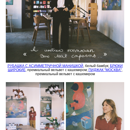
РУБАШКА С АСИММЕТРИЧНОЙ МАНИШКОЙ
, белый бамбук;
БРЮКИ
ШИРОКИЕ
, премиальный вельвет с кашемиром;
ПИДЖАК "МОСКВА"
,
премиальный вельвет с кашемиром