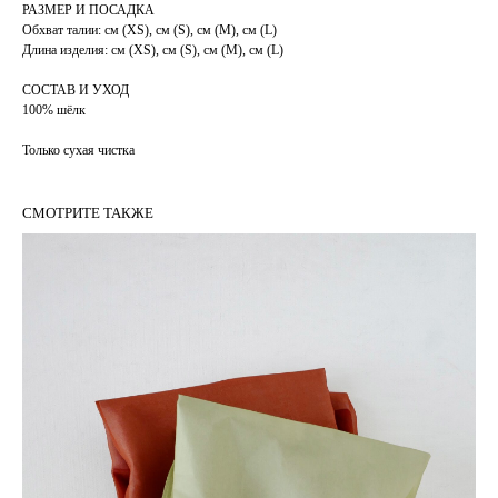
РАЗМЕР И ПОСАДКА
Обхват талии: см (ХS), см (S), cм (М), см (L)
Длина изделия: см (ХS), см (S), cм (М), см (L)
СОСТАВ И УХОД
100% шёлк
Только сухая чистка
СМОТРИТЕ ТАКЖЕ