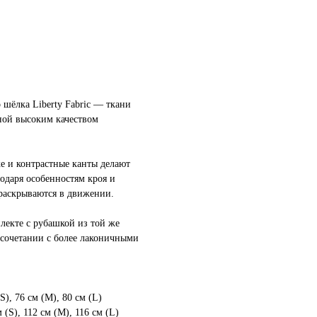
шёлка Liberty Fabric — ткани
тной высоким качеством
е и контрастные канты делают
одаря особенностям кроя и
раскрываются в движении.
плекте с рубашкой из той же
 сочетании с более лаконичными
S), 76 см (М), 80 см (L)
 (S), 112 см (М), 116 см (L)