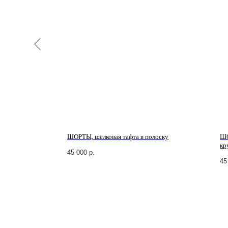
ШОРТЫ, шёлковая тафта в полоску
ШО
кр
45 000
р.
45