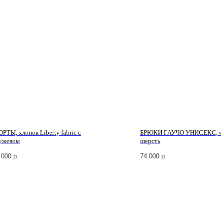
РТЫ, хлопок Liberty fabric с
БРЮКИ ГАУЧО УНИСЕКС, ч
ужевом
шерсть
 000
р.
74 000
р.