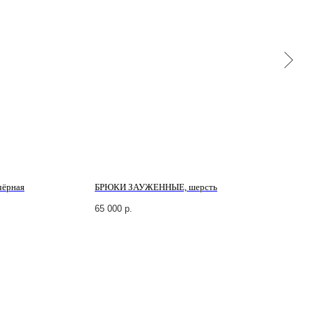
ёрная
БРЮКИ ЗАУЖЕННЫЕ, шерсть
Б
ве
65 000
р.
5