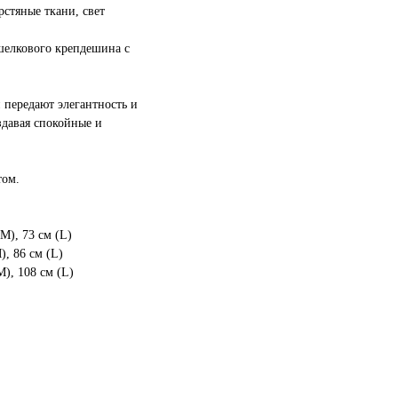
стяные ткани, свет
шелкового крепдешина с
передают элегантность и
здавая спокойные и
том.
(М), 73 см (L)
), 86 см (L)
М), 108 см (L)