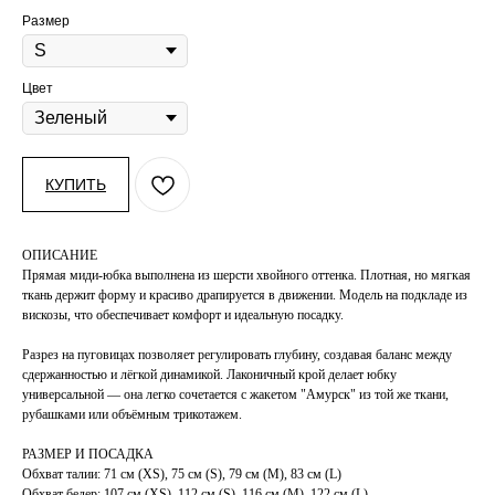
Размер
Цвет
КУПИТЬ
ОПИСАНИЕ
Прямая миди-юбка выполнена из шерсти хвойного оттенка. Плотная, но мягкая
ткань держит форму и красиво драпируется в движении. Модель на подкладе из
вискозы, что обеспечивает комфорт и идеальную посадку.
Разрез на пуговицах позволяет регулировать глубину, создавая баланс между
сдержанностью и лёгкой динамикой. Лаконичный крой делает юбку
универсальной — она легко сочетается с жакетом "Амурск" из той же ткани,
рубашками или объёмным трикотажем.
РАЗМЕР И ПОСАДКА
Обхват талии: 71 см (XS), 75 см (S), 79 см (М), 83 см (L)
Обхват бедер: 107 см (XS), 112 см (S), 116 см (М), 122 см (L)