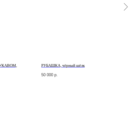
УКАВОМ,
РУБАШКА, чёрный шёлк
Р
х
50 000
р.
3