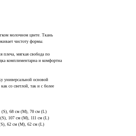
ягком молочном цвете. Ткань
ркивает чистоту формы.
я плеча, мягкая свобода по
адка комплиментарна и комфортна
ку универсальной основой
как со светлой, так и с более
(S), 68 см (M), 70 см (L)
(S), 107 см (M), 111 см (L)
S), 62 см (M), 62 см (L)