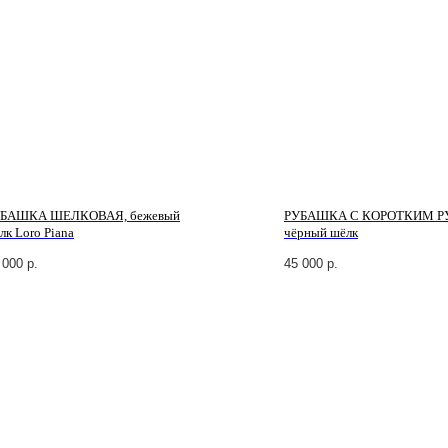
БАШКА ШЕЛКОВАЯ, бежевый
РУБАШКА С КОРОТКИМ Р
лк Loro Piana
чёрный шёлк
 000
р.
45 000
р.