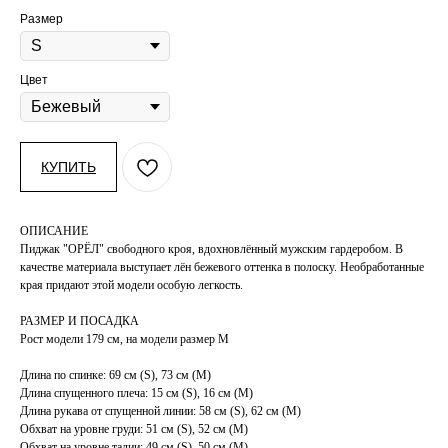
Размер
Цвет
КУПИТЬ
ОПИСАНИЕ
Пиджак "ОРËЛ" свободного кроя, вдохновлённый мужским гардеробом. В
качестве материала выступает лён бежевого оттенка в полоску. Необработанные
края придают этой модели особую легкость.
РАЗМЕР И ПОСАДКА
Рост модели 179 см, на модели размер М
Длина по спинке: 69 см (S), 73 см (М)
Длина спущенного плеча: 15 см (S), 16 см (М)
Длина рукава от спущенной линии: 58 см (S), 62 см (М)
Обхват на уровне груди: 51 см (S), 52 см (М)
Обхват на уровне талии: 49 см (S), 50 см (М)