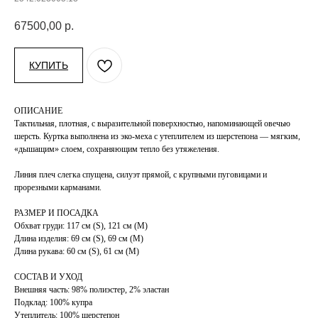
67500,00
р.
КУПИТЬ
ОПИСАНИЕ
Тактильная, плотная, с выразительной поверхностью, напоминающей овечью
шерсть. Куртка выполнена из эко-меха с утеплителем из шерстепона — мягким,
«дышащим» слоем, сохраняющим тепло без утяжеления.
Линия плеч слегка спущена, силуэт прямой, с крупными пуговицами и
прорезными карманами.
РАЗМЕР И ПОСАДКА
Обхват груди: 117 см (S), 121 см (М)
Длина изделия: 69 см (S), 69 см (М)
Длина рукава: 60 см (S), 61 см (М)
СОСТАВ И УХОД
Внешняя часть: 98% полиэстер, 2% эластан
Подклад: 100% купра
Утеплитель: 100% шерстепон