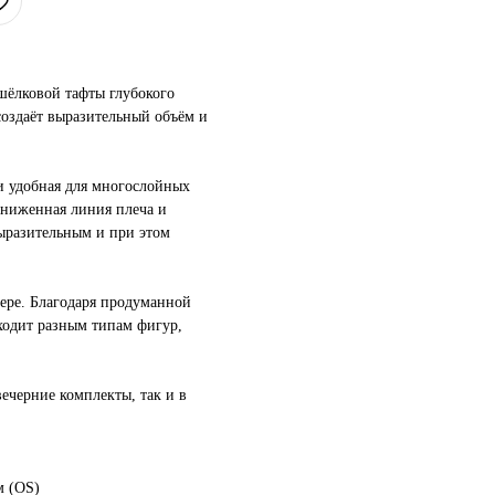
шёлковой тафты глубокого
создаёт выразительный объём и
и удобная для многослойных
аниженная линия плеча и
ыразительным и при этом
ере. Благодаря продуманной
ходит разным типам фигур,
.
вечерние комплекты, так и в
м (ОS)