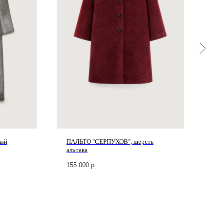
вый
ПАЛЬТО "СЕРПУХОВ", шерсть
П
альпака
к
155 000
р.
2