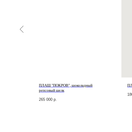
й
ПЛАЩ "ПОКРОВ", шоколадный
ПЛ
репсовый шелк
18
265 000
р.